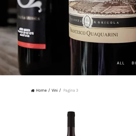
ALL
B
Home
Vini
Pagina 3