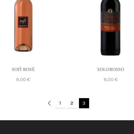
SOFÌ ROSÈ
SOLOROSSO
9,00
€
9,00
€
Aggiungi Al Carrello
Aggiungi Al Carrello
1
2
3