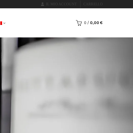
IL MIO ACCOUNT
CARRELLO
0
/
0,00
€