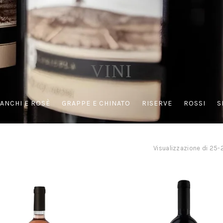
VINI
IANCHI E ROSÈ
GRAPPE E CHINATO
RISERVE
ROSSI
S
Visualizzazione di 25-2