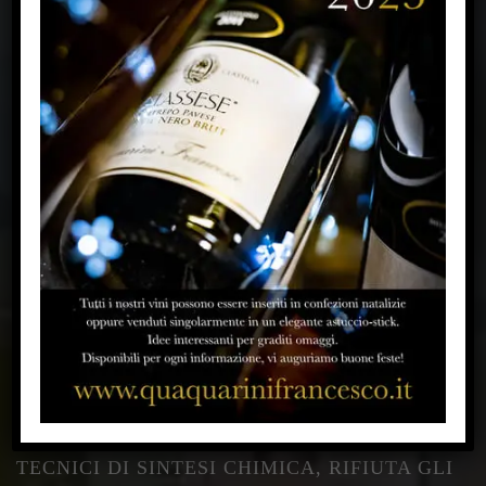
L’AZIENDA AGRICOLA QUAQUARINI
FRANCESCO HA OTTENUTO IL
CERTIFICATO DI AGRICOLTURA
BIOLOGICA DALL’ENTE CERTIFICATORE
BIOS. UNA SCELTA ETICA E
CONSAPEVOLE: SCEGLIERE IL BIOLOGICO
SIGNIFICA ABBRACCIARE E FAVORIRE
UNO STILE DI VITA SOSTENIBILE, PER SÉ
E PER GLI ALTRI, NELL’OTTICA DI UN
FUTURO MIGLIORE PER TUTTI. USA
FERTILIZZANTI ORGANICI DI ORIGINE
VEGETALE E/O ANIMALE, SOSTIENE LA
BIODIVERSITÀ, NON SI AVVALE DI MEZZI
TECNICI DI SINTESI CHIMICA, RIFIUTA GLI