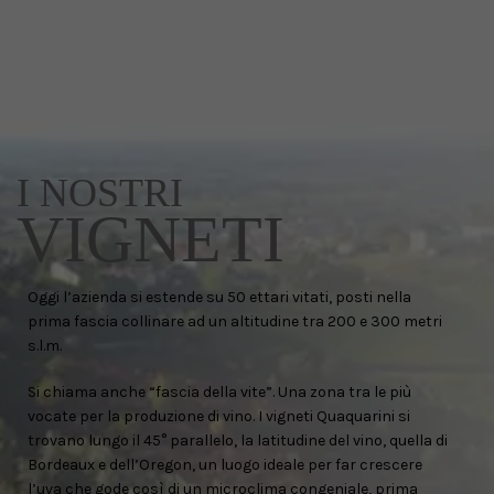
I NOSTRI
VIGNETI
Oggi l’azienda si estende su 50 ettari vitati, posti nella
prima fascia collinare ad un altitudine tra 200 e 300 metri
s.l.m.
Si chiama anche “fascia della vite”. Una zona tra le più
vocate per la produzione di vino. I vigneti Quaquarini si
trovano lungo il 45° parallelo, la latitudine del vino, quella di
Bordeaux e dell’Oregon, un luogo ideale per far crescere
l’uva che gode così di un microclima congeniale, prima