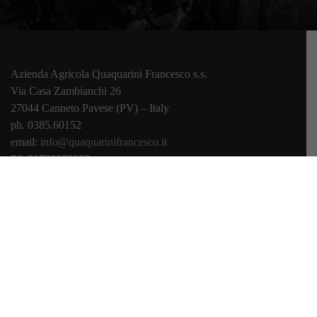
Azienda Agricola Quaquarini Francesco
s.s.
Via Casa Zambianchi 26
27044 Canneto Pavese (PV) – Italy
ph. 0385.60152
email:
info@quaquarinifrancesco.it
P.I. 01736660182
Home
Azienda
Vigneti