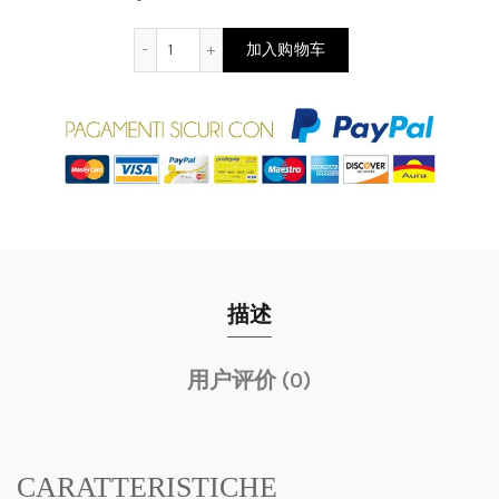
Moscato Vino Spumante Metodo Martinotti
加入购物车
描述
用户评价 (0)
CARATTERISTICHE